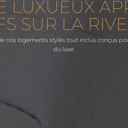
E LUXUEUX A
S SUR LA RIV
de nos logements stylés tout inclus conçus pou
du luxe.